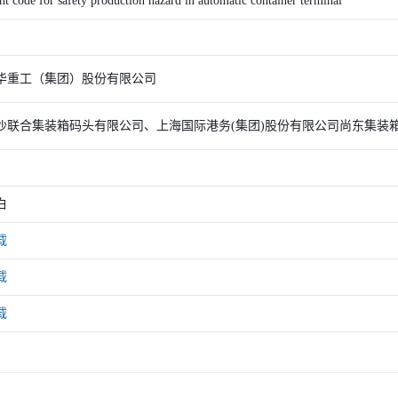
t code for safety production hazard in automatic container terminal
华重工（集团）股份有限公司
沙联合集装箱码头有限公司、上海国际港务(集团)股份有限公司尚东集装
白
载
载
载