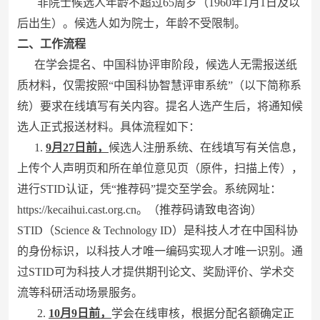
非院士候选人年龄不超过65周岁（1960年1月1日及以
后出生）。候选人如为院士，年龄不受限制。
二、工作流程
在学会提名、中国科协评审阶段，候选人无需报送纸
质材料，仅需按照“中国科协智慧评审系统”（以下简称系
统）要求在线填写有关内容。提名人选产生后，将通知候
选人正式报送材料。具体流程如下：
1.
9月27日前，
候选人注册系统、在线填写有关信息，
上传个人声明页和所在单位意见页（原件，扫描上传），
进行STID认证，凭“推荐码”提交至学会。系统网址：
https://kecaihui.cast.org.cn。（推荐码请致电咨询）
STID（Science & Technology ID）是科技人才在中国科协
的身份标识，以科技人才唯一编码实现人才唯一识别。通
过STID可为科技人才提供期刊论文、奖励评价、学术交
流等科研活动场景服务。
2.
10月9日前，
学会在线审核，根据分配名额确定正