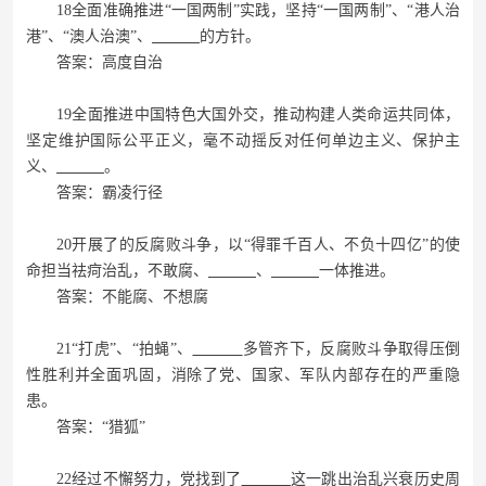
18全面准确推进“一国两制”实践，坚持“一国两制”、“港人治
港”、“澳人治澳”、
的方针。
答案：高度自治
19全面推进中国特色大国外交，推动构建人类命运共同体，
坚定维护国际公平正义，毫不动摇反对任何单边主义、保护主
义、
。
答案：霸凌行径
20开展了的反腐败斗争，以“得罪千百人、不负十四亿”的使
命担当祛疴治乱，不敢腐、
、
一体推进。
答案：不能腐、不想腐
21“打虎”、“拍蝇”、
多管齐下，反腐败斗争取得压倒
性胜利并全面巩固，消除了党、国家、军队内部存在的严重隐
患。
答案：“猎狐”
22经过不懈努力，党找到了
这一跳出治乱兴衰历史周