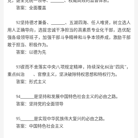
党，健全党统一领导、
、权威高效的监督体系。
答案：全面覆盖
92坚持德才兼备、
、五湖四海、任人唯贤，树立选人
用人正确导向，选拔忠诚干净担当的高素质专业化干部，选优配
强各级领导班子，加强干部斗争精神和斗争本领养成，激励干部
敢于担当、积极作为。
答案：以德为先
93锲而不舍落实中央八项规定精神，持续深化纠治“四风”，
重点纠治 、官僚主义，坚决破除特权思想和特权行为。
答案：形式主义
94
是坚持和发展中国特色社会主义的必由之路。
答案：坚持党的全面领导
95
是实现中华民族伟大复兴的必由之路。
答案：中国特色社会主义