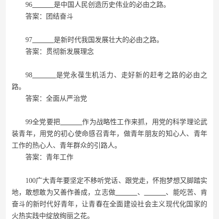
96
是中国人民创造历史伟业的必由之路。
答案：团结奋斗
97
是新时代我国发展壮大的必由之路。
答案：贯彻新发展理念
98
是党永葆生机活力、走好新的赶考之路的必由之
路。
答案：全面从严治党
99全党要把
作为战略性工作来抓，用党的科学理论武
装青年，用党的初心使命感召青年，做青年朋友的知心人、青年
工作的热心人、青年群众的引路人。
答案：青年工作
100广大青年要坚定不移听党话、跟党走，怀抱梦想又脚踏实
地，敢想敢为又善作善成，立志做
、
、能吃苦、肯
奋斗的新时代好青年，让青春在全面建设社会主义现代化国家的
火热实践中绽放绚丽之花。