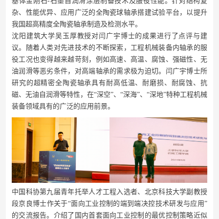
基体金刚石-石墨自润滑涂层制备技术及服役性能。针对结构复
杂、性能优异、应用广泛的全陶瓷球轴承搭建试验平台，以提升
我国超高精度全陶瓷轴承制造及检测水平。
沈阳建筑大学吴玉厚教授对闫广宇博士的成果进行了点评与建
议。随着人类对先进技术的不断探索，工程机械装备内轴承的服
役工况也变得越来越苛刻，例如高速、高温、腐蚀、强磁性、无
油润滑等恶劣条件，对高端轴承的需求极为迫切。闫广宇博士所
研究的超精密全陶瓷轴承具有耐高低温、耐磨损、耐腐蚀、抗
磁、无油自润滑等特性，在
“深空”、“深海”、“深地”特种工程机械
装备领域具有的广泛的应用前景。
中国科协第九届青年托举人才工程入选者、北京科技大学副教授
段京良博士作关于
“面向工业控制的端到端决控技术研发与应用”
的交流报告。介绍了国内首套面向工业控制的最优控制策略近似