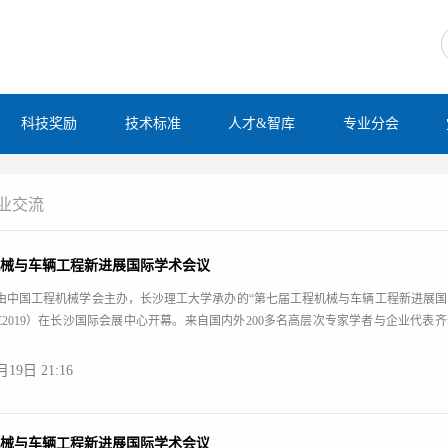
科技奖励
技术标准
人才&智库
专业分会
业交流
机械与车辆工程新进展国际学术会议
，由中国工程机械学会主办，长沙理工大学承办的“第七届工程机械与车辆工程新进展
MVE2019）在长沙国际会展中心开幕。来自国内外200多名高层次专家学者与企业代表
、车辆工程领域的新进展，展开高端对话、交流。
月19日 21:16
机械与车辆工程新进展国际学术会议