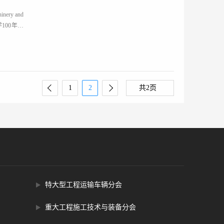
nery and
100年校
1
2
共2页
特大型工程运输车辆分会
重大工程施工技术与装备分会