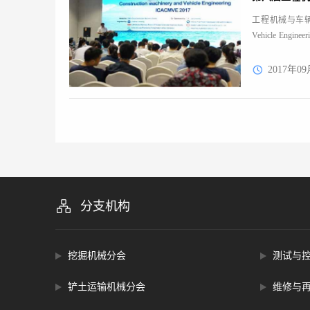
工程机械与车辆工程新进展
Vehicle 
庆。
2017年09
分支机构
挖掘机械分会
测试与
铲土运输机械分会
维修与