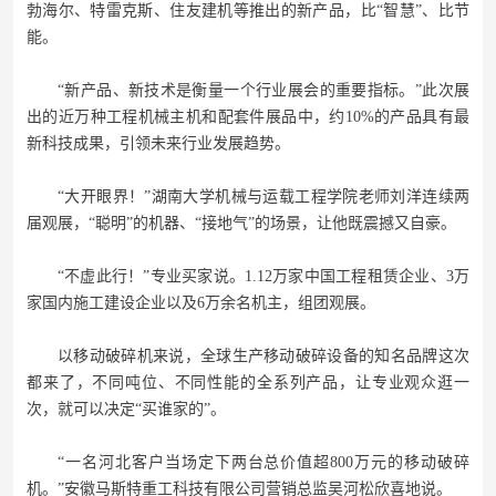
勃海尔、特雷克斯、住友建机等推出的新产品，比“智慧”、比节
能。
“新产品、新技术是衡量一个行业展会的重要指标。”此次展
出的近万种工程机械主机和配套件展品中，约10%的产品具有最
新科技成果，引领未来行业发展趋势。
“大开眼界！”湖南大学机械与运载工程学院老师刘洋连续两
届观展，“聪明”的机器、“接地气”的场景，让他既震撼又自豪。
“不虚此行！”专业买家说。1.12万家中国工程租赁企业、3万
家国内施工建设企业以及6万余名机主，组团观展。
以移动破碎机来说，全球生产移动破碎设备的知名品牌这次
都来了，不同吨位、不同性能的全系列产品，让专业观众逛一
次，就可以决定“买谁家的”。
“一名河北客户当场定下两台总价值超800万元的移动破碎
机。”安徽马斯特重工科技有限公司营销总监吴河松欣喜地说。