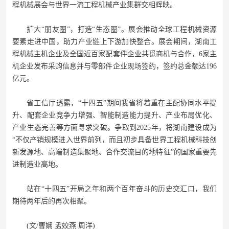
程机械展会与世界一流工程机械产业集群交相辉映。
扩大“朋友圈”，打造“生态圈”。展会推动全球工程机械资源
要素走进中国，助力产业链上下游加快整合。展会期间，湖南工
程机械主机企业及全国近百家配套件企业共觅商机与合作，6家主
机企业发布采购信息并与零部件企业现场签约，签约总金额达196
亿元。
省工信厅透露，“十四五”期间我省将着重在主配协同水平提
升、配套企业竞争力增强、智能制造能力提升、产业布局优化、
产业生态完善等方面寻求突破。争取到2025年，将湖南建设成为
“不仅产销规模进入世界前列，而且初步具备世界工程机械科技创
新发源地、高端制造集聚地、合作交流目的地特征”的国家重要先
进制造业高地。
站在“十四五”开局之年和两个百年奋斗的历史交汇口，我们
期待两年后的再次相聚。
(文/曹娴 孟姣燕 周洋)