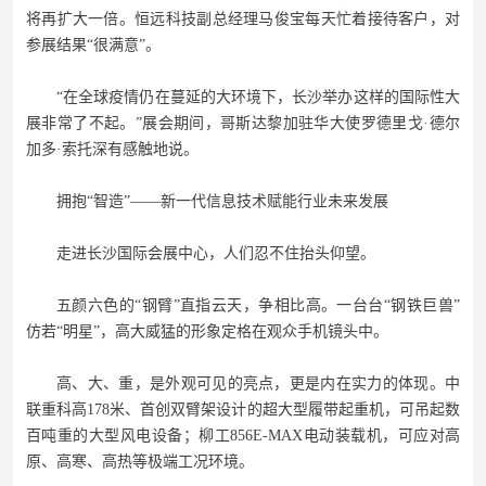
将再扩大一倍。恒远科技副总经理马俊宝每天忙着接待客户，对
参展结果“很满意”。
“在全球疫情仍在蔓延的大环境下，长沙举办这样的国际性大
展非常了不起。”展会期间，哥斯达黎加驻华大使罗德里戈·德尔
加多·索托深有感触地说。
拥抱“智造”——新一代信息技术赋能行业未来发展
走进长沙国际会展中心，人们忍不住抬头仰望。
五颜六色的“钢臂”直指云天，争相比高。一台台“钢铁巨兽”
仿若“明星”，高大威猛的形象定格在观众手机镜头中。
高、大、重，是外观可见的亮点，更是内在实力的体现。中
联重科高178米、首创双臂架设计的超大型履带起重机，可吊起数
百吨重的大型风电设备；柳工856E-MAX电动装载机，可应对高
原、高寒、高热等极端工况环境。