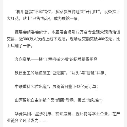
“机甲盛宴”不容错过，多家参展商迎来“开门红”。设备挂上
大红花，贴上“已售”标识，成为展馆一景。
据展会组委会统计，本届展会吸引12万名专业观众现场洽谈
交易，近300万人次线上线下观展，现场成交额突破400亿元，比
上届翻了一倍。
奔向高地——将“工程机械之都”的招牌擦得更亮
铁建重工的隧道施工“巨无霸”，“块头”与“智慧”并存；
中联重科“C位出道”，展览首日签下42亿元订单；
山河智能自主创新产品“组团”登场，覆盖“海陆空”；
华菱集团、星沙机床、宏达威爱、视比特等本土企业，在产
业链各个环节发力……