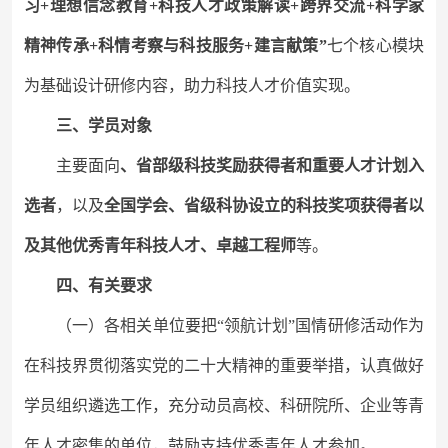
习
+理想信念教育+科技人才政策解读+跨界交流+科学家
精神传承+科
情考察与科技服务
+建言献策
”
七个核心模块
为基础设计研修内容，
助力科技人才价值实现。
三、学员对象
主要面向
、省部级科技奖励获得者和重要人才计划入
选者
，以及
全国学会、省级科协设立的科技奖项获得者以
及其他优秀青年科技人才、卓越工程师
等。
四、有关要求
（一）
各相关单位要把
“领航计划”国情研修活动作为
在科技界贯彻落实党的二十大精神的重要举措，认真做好
学员组织遴选工作，充分
动员
高校
、科研院所、企业等
青
年人才密集的单位
，
鼓励支持优秀青年人才参加。