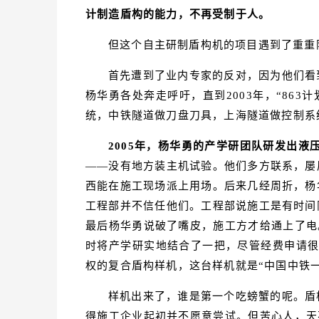
计制造盾构的能力，不再受制于人。
但这个自主研制盾构机的项目遇到了重重
首先遭到了业内专家的反对，因为他们看
杨华勇各处奔走呼吁，直到2003年，“86
统，中铁隧道做刀盘刀具，上海隧道做控制系
2005年，杨华勇的产学研团队研发出液
——没有地方装主机试验。他们多方联系，屡
西能在施工现场派上用场。后来几经周折，杨
工程部并不信任他们。工程部说施工是有时间
最后杨华勇说破了嘴皮，施工方才给通上了电
时将产学研实地结合了一把，尽管经费申请很
权的复合盾构样机，这台样机就是“中国中铁一
样机出来了，谁是第一个吃螃蟹的呢。盾
得施工企业起初并不愿意尝试。但苦心人，天