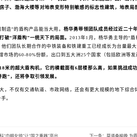
房子、渤海大楼等对地表变形特别敏感的标志性建筑，地表局
国制造”的盾构产品能当大用。
杨华勇带领团队成员经过近二十
打破“洋盾构”一统天下的局面。
2013年1月，杨华勇主导的
天，他们团队长期合作的中铁装备和铁建重工已经成长为台量最
市场的60-80%份额，出口到五大洲25个国家（包括欧洲等
18米的超大盾构机，它的横截面有6层楼那么高，如果挑战成
并跑”，还将争取引领发展。
大，不仅有交通轨道、市政网络，还会有更大规模的地下综合体
身手。
“巾帼女帅”让“国之重器”亮出锋
下一条：
莫道桑榆晚 为