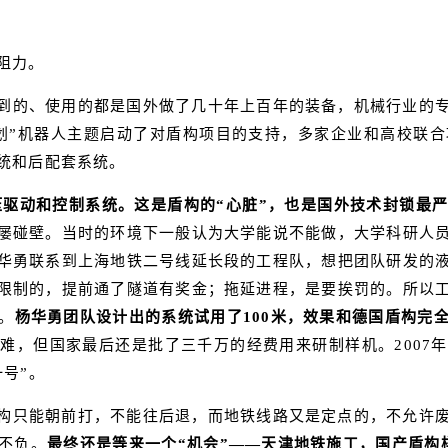
阻力。
到的、使用的都是国外做了几十年上百年的装备，机械行业的
3计划”机器人主题启动了对盾构项目的支持，多家企业和高校
统和后配套系统。
压驱动和控制系统。这是盾构的“心脏”，也是国外技术封锁最
屡碰壁。当时的环境下一般认为大学能说不能做，大学科研人
华勇联系到上海地铁二号线延长段的工程队，想把团队研发的
限制的，提前通了隧道有奖金；拖延进程，是要挨罚的。所以
。
杨华勇团队设计出的系统试用了100米，效果和德国盾构完
难，但国家最后还是批了三千万的经费用来研制样机。2007
号”。
构只能朝前打，不能往后退，而地铁线路又是定点的，不允许
不负。
最终还是等来一个“机会”——天津地铁施工，国产盾构