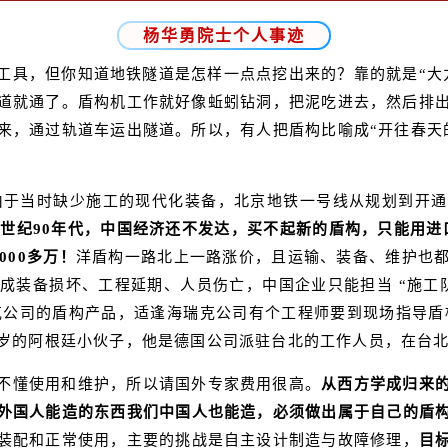
杨华勇院士个人事迹
工具，但你知道地铁隧道是怎样一点点挖出来的？靠的就是“大
道就通了。盾构机工作就好像蚯蚓钻洞，把泥吃进去，然后排出
来，通过轨道车运出隧道。所以，有人把盾构比喻成“开往春天
，由于当时缺少施工的现代化装备，北京地铁一号线从规划到开
0世纪90年代，中国经济还不发达，买不起新的盾构，只能用进
000多万！
洋盾构一路北上一路涨价，且运输、装备、维护也
成装备损坏、工程延期、人员伤亡，中国企业只能担当 “施工
克公司的盾构产品，适逢海瑞克公司有个工程师要到现场指导盾
岁的阿根廷小伙子，他是德国公司派驻台北的工作人员，在台北
不懂使用和维护，所以请国外专家费用很高。
从西方学成归来
外国人能造的东西我们中国人也能造，必须做出属于自己的盾
装配和正常使用，主要的挑战是自主设计制造与故障修理，
目