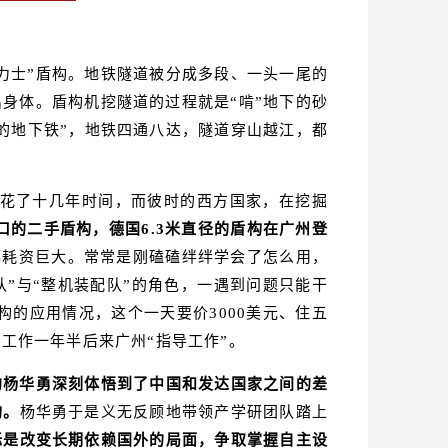
力士”盾构。地铁隧道被分成多段、一头一尾的
身体。盾构机挖隧道的过程就是“啃”地下的砂
的地下铁”，地铁四通八达，隧道穿山越江，都
通花了十几年时间，而彼时的西方国家，在挖掘
口的二手盾构，德国6.3米直径的盾构在广州登
都耗资巨大。常常是刚磕磕绊绊学会了怎么用，
队”与“整机装配队”的角色，一遇到问题只能干
构的应用情况，这个一天要价3000美元、住五
工作一年半后来广州“指导工作”。
的杨华勇深刻体悟到了中国和发达国家之间的差
构。
杨华勇于是义无反顾地带领产学研团队踏上
标是改变长期依赖国外的局面，争取掌握自主设