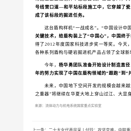
号线营口道—和平站标段施工中，它穿越了瓷
成了该标段的掘进任务。
这台盾构样机“一战成名”。“中国设计中
关键技术，给盾构装上了“中国心”，中国终于
得了2012年度国家科技进步奖一等奖。今
各种系列盾构与硬岩掘进机产品占领了全球新增
今年，
杨华勇团队准备开始设计制造直径
年的努力实现了中国在盾构领域的“跟跑”到“
未来，中国地下空间开发的规模会越来越
之重器”将继续在华夏大地上穿山过江、大显
来源：流体动力与机电系统国家重点实验室
上一条：
二十大女代表风采丨付玲：攻坚克难，中联重科