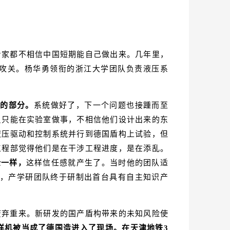
专家都不相信中国短期能自己做出来。几年里，
联合攻关。杨华勇领衔的浙江大学团队负责液压系
严的部分。
系统做好了，下一个问题也接踵而至
员只能在实验室做事，不相信他们设计出来的东
液压驱动和控制系统并行到德国盾构上试验，但
工程部觉得他们是在干涉工程进度，是在添乱。
全一样，
这样信任感就产生了。当时他的团队适
年，产学研团队终于研制出首台具有自主知识产
废弃重来。新研发的国产盾构带来的未知风险使
样机被当成了德国造进入了现场。在天津地铁3