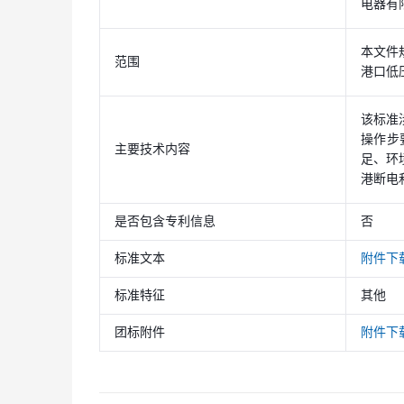
电器有
本文件
范围
港口低
该标准
操作步
主要技术内容
足、环
港断电
是否包含专利信息
否
标准文本
附件下
标准特征
其他
团标附件
附件下