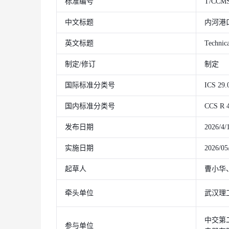
标准编号
T/CCMS
中文标题
内河港
英文标题
Technica
制定/修订
制定
国际标准分类号
ICS 29.
国内标准分类号
CCS R 
发布日期
2026/4/
实施日期
2026/05
起草人
曹小华
牵头单位
武汉理
中交第
参与单位